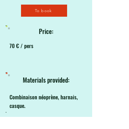
To book
Price:
70 € / pers
Materials provided:
Combinaison néoprène, harnais,
casque.
Equipment to provide: