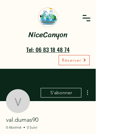
NiceCanyon
Tel: 06 83 18 48 74
Réserver
Plus d'actions
S'abonner
val.dumas90
val.dumas90
0 Abonné
0 Suivi