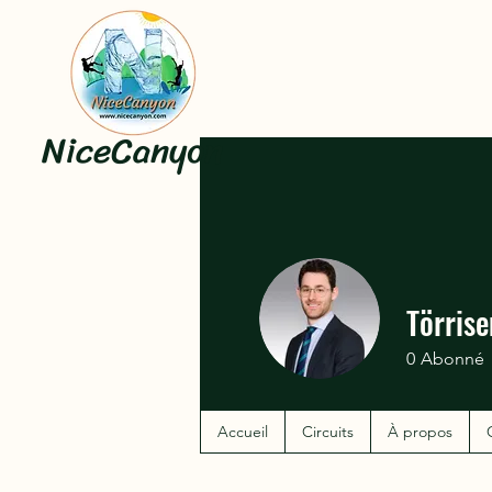
NiceCanyon
Törris
0
Abonné
Accueil
Circuits
À propos