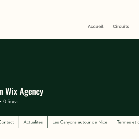
Accueil
Circuits
en Wix Agency
0
Suivi
Contact
Actualités
Les Canyons autour de Nice
Termes et 