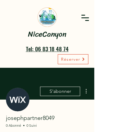
NiceCanyon
Tel: 06 83 18 48 74
Réserver
Plus d'actions
S'abonner
josephpartner8049
0 Abonné
0 Suivi