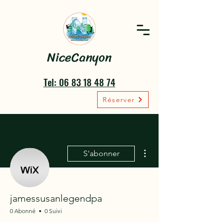
NiceCanyon
Tel: 06 83 18 48 74
Réserver
Plus d'actions
S'abonner
jamessusanlegendpa
0 Abonné
0 Suivi